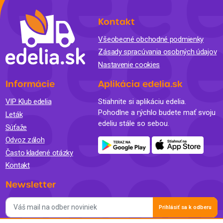
Kontakt
Všeobecné obchodné podmienky
Zásady spracúvania osobných údajov
Nastavenie cookies
Informácie
Aplikácia edelia.sk
VIP Klub edelia
Stiahnite si aplikáciu edelia.
Pohodlne a rýchlo budete mať svoju
Leták
edeliu stále so sebou.
Súťaže
Odvoz záloh
Často kladené otázky
Kontakt
Newsletter
Prihlásiť sa k odberu