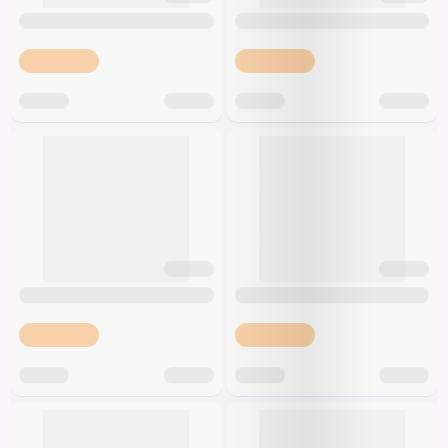
Špeciálna výživa a
biopotraviny
Darčekové
Recepty
Špeciálna
poukazy
výživa
Dieťa
Drogéria a kozmetika
Domácnosť a kancelária
Domáci miláčikovia
Lekáreň