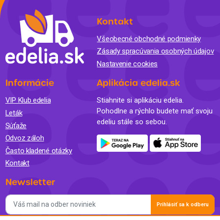
Kontakt
Všeobecné obchodné podmienky
Zásady spracúvania osobných údajov
Nastavenie cookies
Informácie
Aplikácia edelia.sk
VIP Klub edelia
Stiahnite si aplikáciu edelia.
Pohodlne a rýchlo budete mať svoju
Leták
edeliu stále so sebou.
Súťaže
Odvoz záloh
Často kladené otázky
Kontakt
Newsletter
Prihlásiť sa k odberu