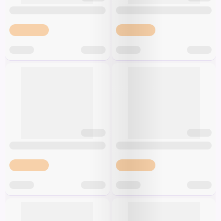
Špeciálna výživa a
biopotraviny
Darčekové
Recepty
Špeciálna
poukazy
výživa
Dieťa
Drogéria a kozmetika
Domácnosť a kancelária
Domáci miláčikovia
Lekáreň