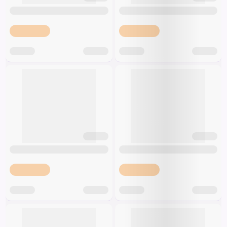
Špeciálna výživa a
biopotraviny
Darčekové
Recepty
Špeciálna
poukazy
výživa
Dieťa
Drogéria a kozmetika
Domácnosť a kancelária
Domáci miláčikovia
Lekáreň