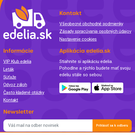
Kontakt
Všeobecné obchodné podmienky
Zásady spracúvania osobných údajov
Nastavenie cookies
Informácie
Aplikácia edelia.sk
VIP Klub edelia
Stiahnite si aplikáciu edelia.
Pohodlne a rýchlo budete mať svoju
Leták
edeliu stále so sebou.
Súťaže
Odvoz záloh
Často kladené otázky
Kontakt
Newsletter
Prihlásiť sa k odberu