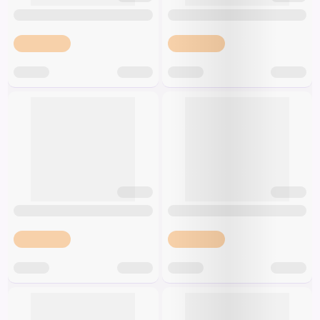
Špeciálna výživa a
biopotraviny
Darčekové
Recepty
Špeciálna
poukazy
výživa
Dieťa
Drogéria a kozmetika
Domácnosť a kancelária
Domáci miláčikovia
Lekáreň