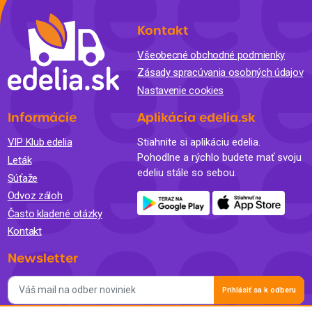
Kontakt
Všeobecné obchodné podmienky
Zásady spracúvania osobných údajov
Nastavenie cookies
Informácie
Aplikácia edelia.sk
VIP Klub edelia
Stiahnite si aplikáciu edelia.
Pohodlne a rýchlo budete mať svoju
Leták
edeliu stále so sebou.
Súťaže
Odvoz záloh
Často kladené otázky
Kontakt
Newsletter
Prihlásiť sa k odberu