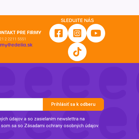
SLEDUJTE NÁS
ONTAKT PRE FIRMY
21 2 2211 5551
irmy@edelia.sk
Prihlásiť sa k odberu
ch údajov a so zasielaním newslettra na
l som sa so Zásadami ochrany osobných údajov.