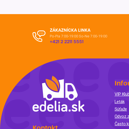
ZÁKAZNÍCKA LINKA
Po-Pia 7:00-19:00
So-Ne 7:00-19:00
+421 2 2211 5551
Info
VIP Klub
Leták
Súťaže
Odvoz z
Často k
Kontakt