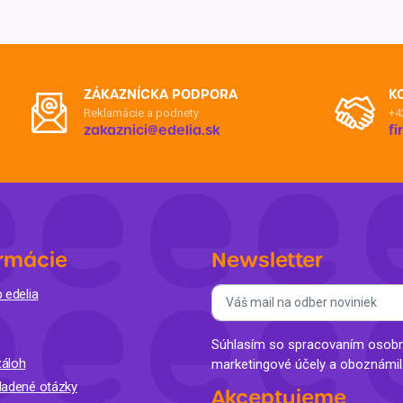
ZÁKAZNÍCKA PODPORA
K
Reklamácie a podnety
+4
zakaznici@edelia.sk
f
rmácie
Newsletter
 edelia
Súhlasím so spracovaním osobný
áloh
marketingové účely a oboznámi
ladené otázky
Akceptujeme