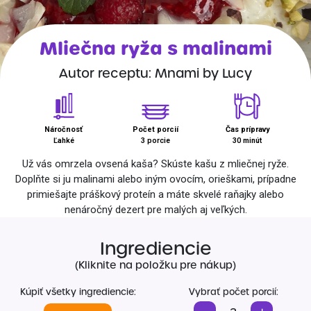
Špeciálna výživa a
biopotraviny
Darčekové
Recepty
Špeciálna
Mliečna ryža s malinami
poukazy
výživa
Dieťa
Autor receptu: Mnami by Lucy
Drogéria a kozmetika
Domácnosť a kancelária
Náročnosť
Počet porcií
Čas prípravy
Domáci miláčikovia
Ľahké
3 porcie
30 minút
Lekáreň
Už vás omrzela ovsená kaša? Skúste kašu z mliečnej ryže.
Doplňte si ju malinami alebo iným ovocím, orieškami, prípadne
primiešajte práškový proteín a máte skvelé raňajky alebo
nenáročný dezert pre malých aj veľkých.
Ingrediencie
(Kliknite na položku pre nákup)
Kúpiť všetky ingrediencie:
Vybrať počet porcií: