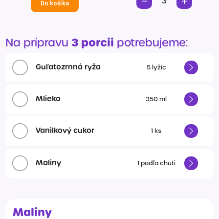
3
Do košíka
3 porcii
Na prípravu
potrebujeme:
Guľatozrnná ryža
5
lyžíc
Mlieko
350
ml
Vanilkový cukor
1
ks
Maliny
1
podľa chuti
Maliny