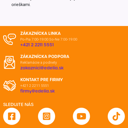
orieškami.
ZÁKAZNÍCKA LINKA
Po-Pia 7:00-19:00
So-Ne 7:00-19:00
+421 2 2211 5551
ZÁKAZNÍCKA PODPORA
Reklamácie a podnety
zakaznici@edelia.sk
KONTAKT PRE FIRMY
+421 2 2211 5551
firmy@edelia.sk
SLEDUJTE NÁS