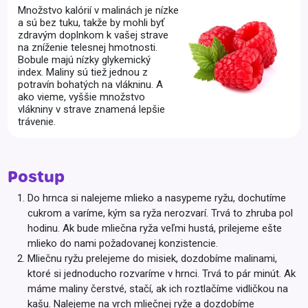
Množstvo kalórií v malinách je nízke
a sú bez tuku, takže by mohli byť
zdravým doplnkom k vašej strave
na zníženie telesnej hmotnosti.
Bobule majú nízky glykemický
index. Maliny sú tiež jednou z
potravín bohatých na vlákninu. A
ako vieme, vyššie množstvo
vlákniny v strave znamená lepšie
trávenie.
Postup
Do hrnca si nalejeme mlieko a nasypeme ryžu, dochutíme
cukrom a varíme, kým sa ryža nerozvarí. Trvá to zhruba pol
hodinu. Ak bude mliečna ryža veľmi hustá, prilejeme ešte
mlieko do nami požadovanej konzistencie.
Mliečnu ryžu prelejeme do misiek, dozdobíme malinami,
ktoré si jednoducho rozvaríme v hrnci. Trvá to pár minút. Ak
máme maliny čerstvé, stačí, ak ich roztlačíme vidličkou na
kašu. Nalejeme na vrch mliečnej ryže a dozdobíme