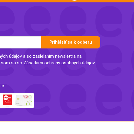
Prihlásiť sa k odberu
ch údajov a so zasielaním newslettra na
l som sa so Zásadami ochrany osobných údajov.
ne.