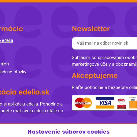
rmácie
Newsletter
 edelia
Súhlasím so spracovaním osobný
áloh
marketingové účely a oboznámi
ladené otázky
Akceptujeme
Plaťte pohodlne a bezpečne onli
kácia edelia.sk
e si aplikáciu edelia. Pohodlne a
budete mať svoju edeliu stále so
Nastavenie súborov cookies