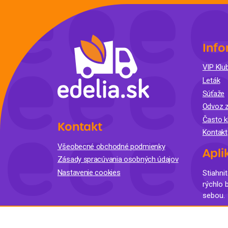
Info
VIP Klub
Leták
Súťaže
Odvoz z
Často k
Kontakt
Kontakt
Všeobecné obchodné podmienky
Apli
Zásady spracúvania osobných údajov
Nastavenie cookies
Stiahnit
rýchlo 
sebou.