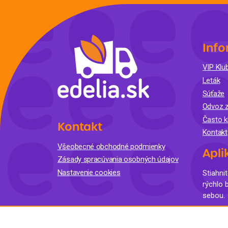
Info
VIP Klub
Leták
Súťaže
Odvoz z
Často k
Kontakt
Kontakt
Všeobecné obchodné podmienky
Apli
Zásady spracúvania osobných údajov
Nastavenie cookies
Stiahnit
rýchlo 
sebou.