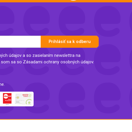
Prihlásiť sa k odberu
ch údajov a so zasielaním newslettra na
l som sa so Zásadami ochrany osobných údajov.
ne.