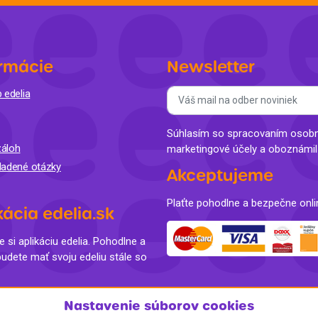
rmácie
Newsletter
 edelia
Súhlasím so spracovaním osobný
áloh
marketingové účely a oboznámi
ladené otázky
Akceptujeme
Plaťte pohodlne a bezpečne onli
kácia edelia.sk
e si aplikáciu edelia. Pohodlne a
budete mať svoju edeliu stále so
Nastavenie súborov cookies