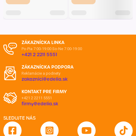
ZÁKAZNÍCKA LINKA
Po-Pia 7:00-19:00
So-Ne 7:00-19:00
+421 2 2211 5551
ZÁKAZNÍCKA PODPORA
Reklamácie a podnety
zakaznici@edelia.sk
KONTAKT PRE FIRMY
+421 2 2211 5551
firmy@edelia.sk
SLEDUJTE NÁS