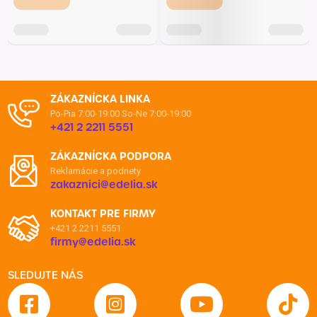
ZÁKAZNÍCKA LINKA
Po-Pia 7:00-19:00
So-Ne 7:00-19:00
+421 2 2211 5551
ZÁKAZNÍCKA PODPORA
Reklamácie a podnety
zakaznici@edelia.sk
KONTAKT PRE FIRMY
+421 2 2211 5551
firmy@edelia.sk
SLEDUJTE NÁS