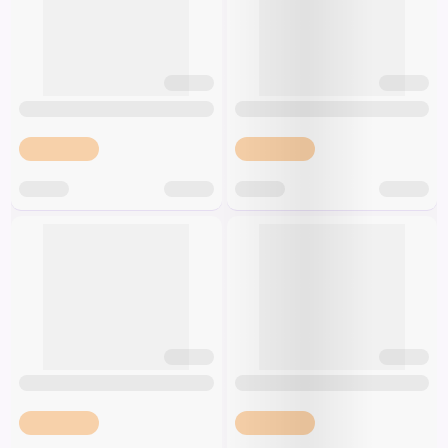
Vilgai
Špeciálna výživa a
biopotraviny
Darčekové
Recepty
Špeciálna
poukazy
výživa
Dieťa
Drogéria a kozmetika
Domácnosť a kancelária
Domáci miláčikovia
Lekáreň