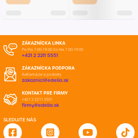
ZÁKAZNÍCKA LINKA
Po-Pia 7:00-19:00
So-Ne 7:00-19:00
+421 2 2211 5551
ZÁKAZNÍCKA PODPORA
Reklamácie a podnety
zakaznici@edelia.sk
KONTAKT PRE FIRMY
+421 2 2211 5551
firmy@edelia.sk
SLEDUJTE NÁS