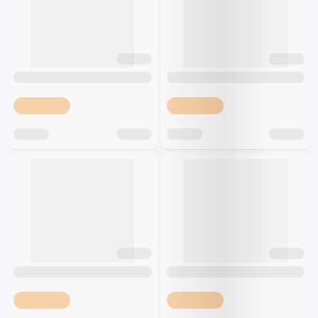
Poľsko
Vilgai
Špeciálna výživa a
biopotraviny
Darčekové
Recepty
Špeciálna
poukazy
výživa
Dieťa
Drogéria a kozmetika
Domácnosť a kancelária
Domáci miláčikovia
Lekáreň