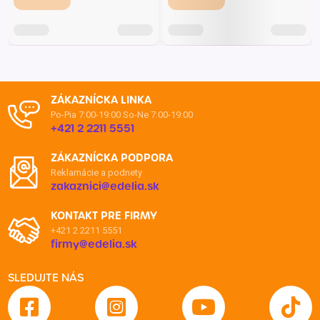
ZÁKAZNÍCKA LINKA
Po-Pia 7:00-19:00
So-Ne 7:00-19:00
+421 2 2211 5551
ZÁKAZNÍCKA PODPORA
Reklamácie a podnety
zakaznici@edelia.sk
KONTAKT PRE FIRMY
+421 2 2211 5551
firmy@edelia.sk
SLEDUJTE NÁS