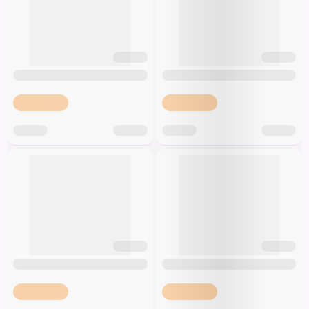
Európska únia
Špeciálna výživa a
Taliansko
biopotraviny
Darčekové
Recepty
Špeciálna
poukazy
výživa
Dieťa
Drogéria a kozmetika
Domácnosť a kancelária
Domáci miláčikovia
Lekáreň