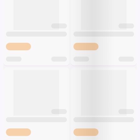
Špeciálna výživa a
biopotraviny
Darčekové
Recepty
Špeciálna
poukazy
výživa
Dieťa
Drogéria a kozmetika
Domácnosť a kancelária
Domáci miláčikovia
Lekáreň