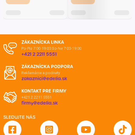
ZÁKAZNÍCKA LINKA
Po-Pia 7:00-19:00
So-Ne 7:00-19:00
+421 2 2211 5551
ZÁKAZNÍCKA PODPORA
Reklamácie a podnety
zakaznici@edelia.sk
KONTAKT PRE FIRMY
+421 2 2211 5551
firmy@edelia.sk
SLEDUJTE NÁS