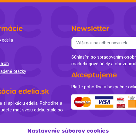
rmácie
Newsletter
 edelia
Súhlasím so spracovaním osobný
áloh
marketingové účely a oboznámi
ladené otázky
Akceptujeme
Plaťte pohodlne a bezpečne onli
kácia edelia.sk
e si aplikáciu edelia. Pohodlne a
budete mať svoju edeliu stále so
Nastavenie súborov cookies