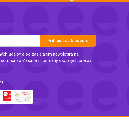
Prihlásiť sa k odberu
ch údajov a so zasielaním newslettra na
l som sa so Zásadami ochrany osobných údajov.
ne.