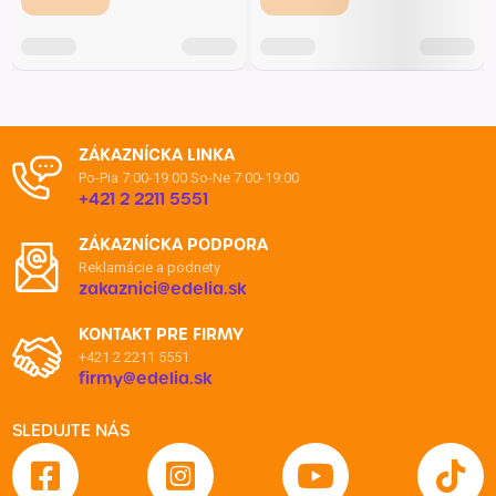
ZÁKAZNÍCKA LINKA
Po-Pia 7:00-19:00
So-Ne 7:00-19:00
+421 2 2211 5551
ZÁKAZNÍCKA PODPORA
Reklamácie a podnety
zakaznici@edelia.sk
KONTAKT PRE FIRMY
+421 2 2211 5551
firmy@edelia.sk
SLEDUJTE NÁS