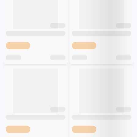
Špeciálna výživa a
biopotraviny
Darčekové
Recepty
Špeciálna
poukazy
výživa
Dieťa
Drogéria a kozmetika
Domácnosť a kancelária
Domáci miláčikovia
Lekáreň