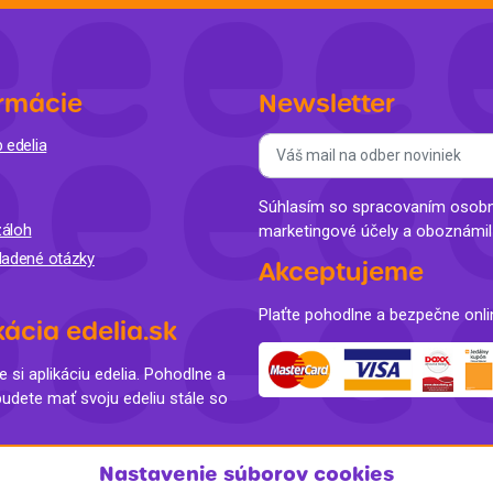
rmácie
Newsletter
 edelia
Súhlasím so spracovaním osobný
áloh
marketingové účely a oboznámi
ladené otázky
Akceptujeme
Plaťte pohodlne a bezpečne onli
kácia edelia.sk
e si aplikáciu edelia. Pohodlne a
budete mať svoju edeliu stále so
Nastavenie súborov cookies