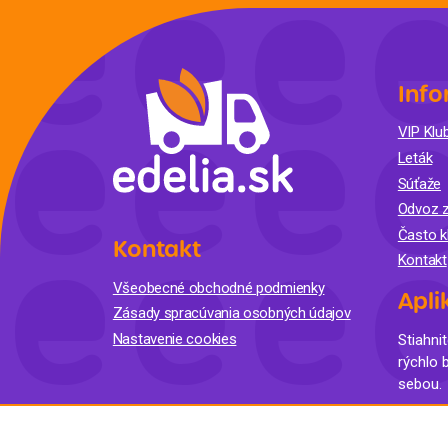
Info
VIP Klub
Leták
Súťaže
Odvoz z
Často k
Kontakt
Kontakt
Všeobecné obchodné podmienky
Apli
Zásady spracúvania osobných údajov
Nastavenie cookies
Stiahnit
rýchlo 
sebou.