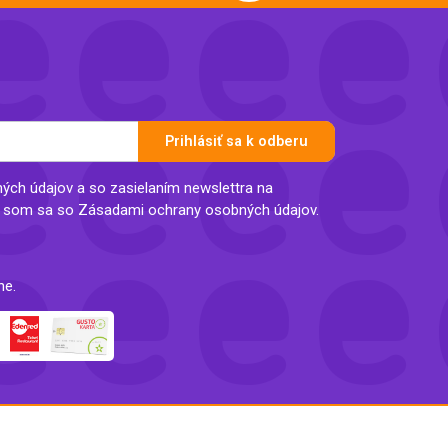
Prihlásiť sa k odberu
ch údajov a so zasielaním newslettra na
l som sa so Zásadami ochrany osobných údajov.
ne.