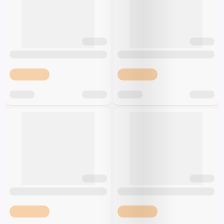
Špeciálna výživa a
biopotraviny
Darčekové
Recepty
Špeciálna
poukazy
výživa
Dieťa
Drogéria a kozmetika
Domácnosť a kancelária
Domáci miláčikovia
Lekáreň