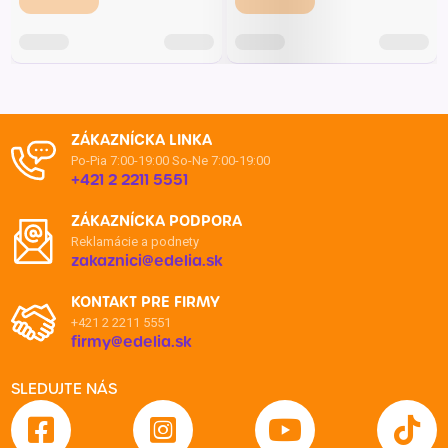
ZÁKAZNÍCKA LINKA
Po-Pia 7:00-19:00
So-Ne 7:00-19:00
+421 2 2211 5551
ZÁKAZNÍCKA PODPORA
Reklamácie a podnety
zakaznici@edelia.sk
KONTAKT PRE FIRMY
+421 2 2211 5551
firmy@edelia.sk
SLEDUJTE NÁS