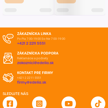
ZÁKAZNÍCKA LINKA
Po-Pia 7:00-19:00
So-Ne 7:00-19:00
+421 2 2211 5551
ZÁKAZNÍCKA PODPORA
Reklamácie a podnety
zakaznici@edelia.sk
KONTAKT PRE FIRMY
+421 2 2211 5551
firmy@edelia.sk
SLEDUJTE NÁS