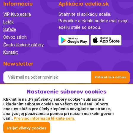
Informácie
Aplikácia edelia.sk
VIP Klub edelia
Stiahnite si aplikáciu edelia.
Pohodlne a rýchlo budete mať svoju
Leták
edeliu stále so sebou.
Súťaže
Odvoz záloh
Často kladené otázky
Kontakt
Newsletter
Prihlásiť sa k odberu
Nastavenie súborov cookies
Súhlasím so spracovaním osobných údajov a so zasielaním
newslettra na marketingové účely a oboznámil som sa so
Kliknutím na „Prijať všetky súbory cookie“ súhlasíte s
Zásadami ochrany osobných údajov.
ukladaním súborov cookie na vašom zariadení. Súbory
cookies slúžia pre účely zlepšenia navigácie na stránke,
Akceptujeme
analýzu jej používania a pomoc pri našom marketingovom
úsilí.
Pre viac informácií kliknite sem.
Plaťte pohodlne a bezpečne online.
Prijať všetky cookies