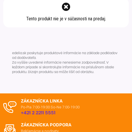
Špeciálna výživa a
biopotraviny
Darčekové
Recepty
Špeciálna
Tento produkt nie je v súčasnosti na predaj.
poukazy
výživa
Dieťa
Drogéria a kozmetika
Domácnosť a kancelária
edelia.sk poskytuje produktové informácie na základe podkladov
Domáci miláčikovia
od dodávateľa.
Za vyššie uvedené informácie nenesieme zodpovednosť. V
každom prípade si skontrolujte informácie na príslušnom obale
Lekáreň
produktu. Dizajn produktu sa môže líšiť od obrázku.
ZÁKAZNÍCKA LINKA
Po-Pia 7:00-19:00
So-Ne 7:00-19:00
+421 2 2211 5551
ZÁKAZNÍCKA PODPORA
Reklamácie a podnety