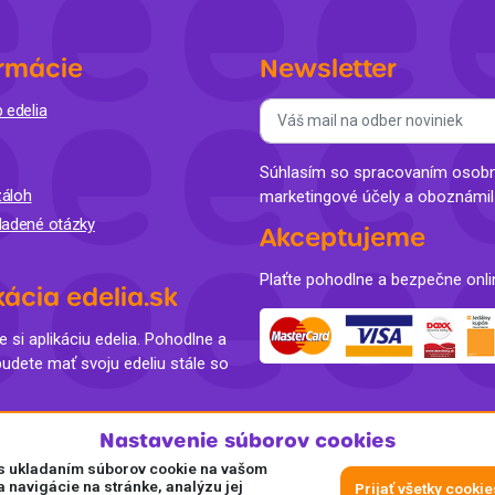
rmácie
Newsletter
 edelia
Súhlasím so spracovaním osobný
áloh
marketingové účely a oboznámi
ladené otázky
Akceptujeme
Plaťte pohodlne a bezpečne onli
kácia edelia.sk
e si aplikáciu edelia. Pohodlne a
budete mať svoju edeliu stále so
Nastavenie súborov cookies
e s ukladaním súborov cookie na vašom
a navigácie na stránke, analýzu jej
Prijať všetky cookie