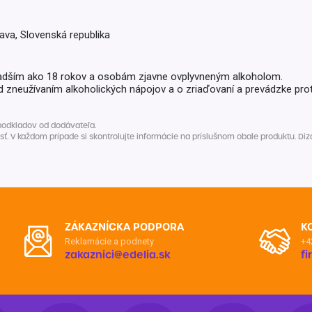
Balóny a sviečky
Intímna hygiena
Dekorácie
egórie
lava, Slovenská republika
Stolovanie
domácich
Sezónna dekorácia
adším ako 18 rokov a osobám zjavne ovplyvneným alkoholom.
d zneužívaním alkoholických nápojov a o zriaďovaní a prevádzke prot
egórie
podkladov od dodávateľa.
V každom prípade si skontrolujte informácie na príslušnom obale produktu. Dizaj
ZÁKAZNÍCKA PODPORA
K
Reklamácie a podnety
+4
zakaznici@edelia.sk
f