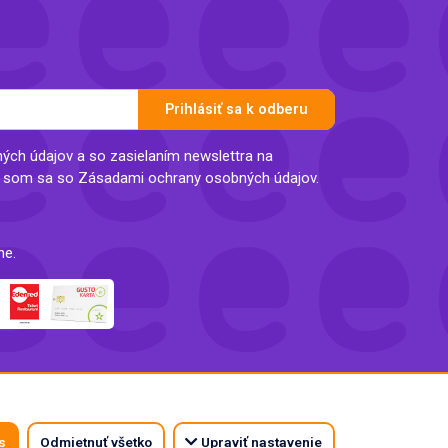
Prihlásiť sa k odberu
ch údajov a so zasielaním newslettra na
l som sa so Zásadami ochrany osobných údajov.
ne.
s
Odmietnuť všetko
Upraviť nastavenie