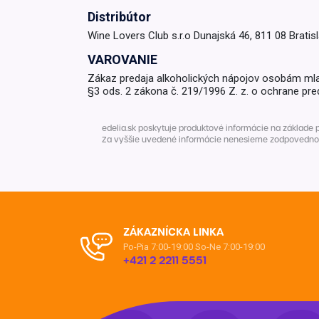
Distribútor
Krémy a impregnácia
Zobraziť všetko z kat
Wine Lovers Club s.r.o Dunajská 46, 811 08 Bratis
Výpredaj 
VAROVANIE
potrieb
Zákaz predaja alkoholických nápojov osobám ml
§3 ods. 2 zákona č. 219/1996 Z. z. o ochrane pre
Zobraziť všetko z kat
edelia.sk poskytuje produktové informácie na základe 
Za vyššie uvedené informácie nenesieme zodpovednosť. 
ZÁKAZNÍCKA LINKA
Po-Pia 7:00-19:00
So-Ne 7:00-19:00
+421 2 2211 5551