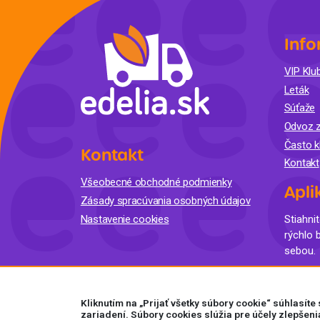
Info
VIP Klub
Leták
Súťaže
Odvoz z
Často k
Kontakt
Kontakt
Všeobecné obchodné podmienky
Apli
Zásady spracúvania osobných údajov
Nastavenie cookies
Stiahnit
rýchlo 
sebou.
Kliknutím na „Prijať všetky súbory cookie“ súhlasít
zariadení. Súbory cookies slúžia pre účely zlepšeni