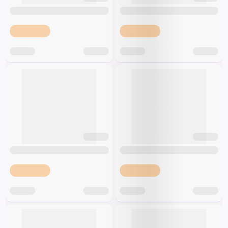
Špeciálna výživa a
biopotraviny
Darčekové
Recepty
Špeciálna
poukazy
výživa
Dieťa
Drogéria a kozmetika
Domácnosť a kancelária
Domáci miláčikovia
Lekáreň