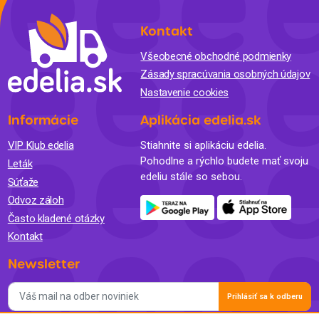
Kontakt
Všeobecné obchodné podmienky
Zásady spracúvania osobných údajov
Nastavenie cookies
Informácie
Aplikácia edelia.sk
VIP Klub edelia
Stiahnite si aplikáciu edelia.
Pohodlne a rýchlo budete mať svoju
Leták
edeliu stále so sebou.
Súťaže
Odvoz záloh
Často kladené otázky
Kontakt
Newsletter
Prihlásiť sa k odberu