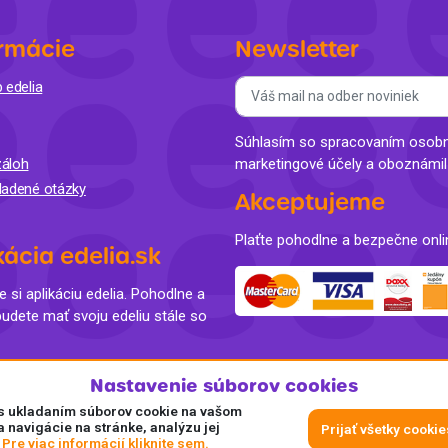
rmácie
Newsletter
 edelia
Súhlasím so spracovaním osobný
áloh
marketingové účely a oboznámi
ladené otázky
Akceptujeme
Plaťte pohodlne a bezpečne onli
kácia edelia.sk
e si aplikáciu edelia. Pohodlne a
budete mať svoju edeliu stále so
Nastavenie súborov cookies
e s ukladaním súborov cookie na vašom
a navigácie na stránke, analýzu jej
Prijať všetky cookie
.
Pre viac informácií kliknite sem.