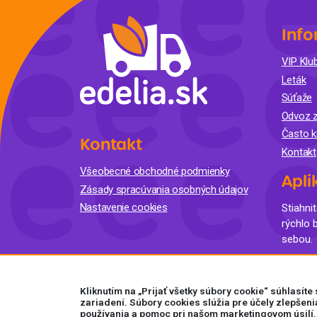
Info
VIP Klub
Leták
Súťaže
Odvoz z
Často k
Kontakt
Kontakt
Všeobecné obchodné podmienky
Apli
Zásady spracúvania osobných údajov
Nastavenie cookies
Stiahnit
rýchlo 
sebou.
Kliknutím na „Prijať všetky súbory cookie“ súhlasít
zariadení. Súbory cookies slúžia pre účely zlepšeni
používania a pomoc pri našom marketingovom úsilí