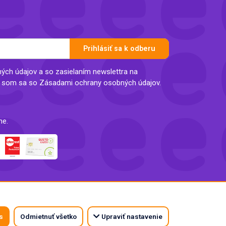
Prihlásiť sa k odberu
ch údajov a so zasielaním newslettra na
l som sa so Zásadami ochrany osobných údajov.
ne.
s
Odmietnuť všetko
Upraviť nastavenie