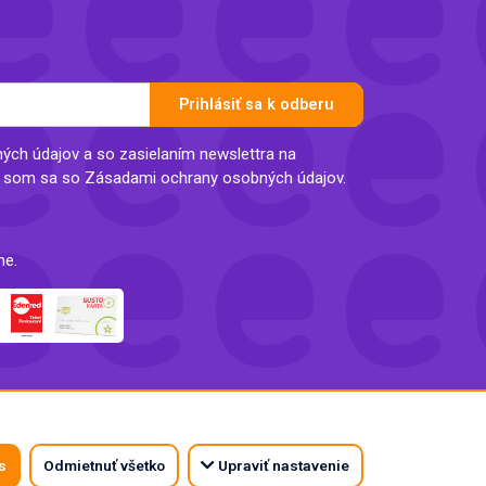
Prihlásiť sa k odberu
ch údajov a so zasielaním newslettra na
l som sa so Zásadami ochrany osobných údajov.
ne.
s
Odmietnuť všetko
Upraviť nastavenie