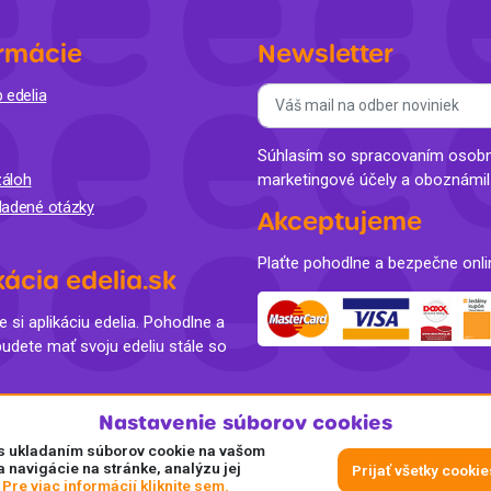
rmácie
Newsletter
 edelia
Súhlasím so spracovaním osobný
áloh
marketingové účely a oboznámi
ladené otázky
Akceptujeme
Plaťte pohodlne a bezpečne onli
kácia edelia.sk
e si aplikáciu edelia. Pohodlne a
budete mať svoju edeliu stále so
Nastavenie súborov cookies
e s ukladaním súborov cookie na vašom
a navigácie na stránke, analýzu jej
Prijať všetky cookie
.
Pre viac informácií kliknite sem.