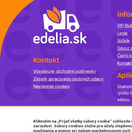
Info
VIP Klub
Leták
Súťaže
Odvoz z
Často k
Kontakt
Kontakt
Všeobecné obchodné podmienky
Apli
Zásady spracúvania osobných údajov
Nastavenie cookies
Stiahnit
rýchlo 
sebou.
Kliknutím na „Prijať všetky súbory cookie“ súhlasít
zariadení. Súbory cookies slúžia pre účely zlepšeni
používania a pomoc pri našom marketingovom úsilí