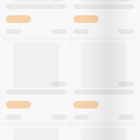
Špeciálna výživa a
biopotraviny
Darčekové
Recepty
Špeciálna
poukazy
výživa
Dieťa
Drogéria a kozmetika
Domácnosť a kancelária
Domáci miláčikovia
Lekáreň