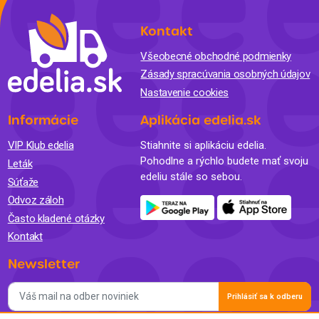
Kontakt
Všeobecné obchodné podmienky
Zásady spracúvania osobných údajov
Nastavenie cookies
Informácie
Aplikácia edelia.sk
VIP Klub edelia
Stiahnite si aplikáciu edelia.
Pohodlne a rýchlo budete mať svoju
Leták
edeliu stále so sebou.
Súťaže
Odvoz záloh
Často kladené otázky
Kontakt
Newsletter
Prihlásiť sa k odberu