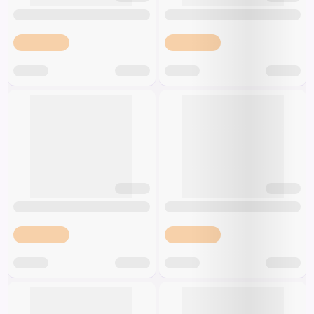
Špeciálna výživa a
biopotraviny
Darčekové
Recepty
Špeciálna
poukazy
výživa
Dieťa
Drogéria a kozmetika
Domácnosť a kancelária
Domáci miláčikovia
Lekáreň