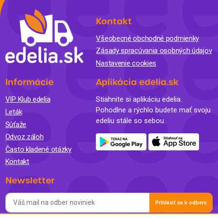
Kontakt
Všeobecné obchodné podmienky
Zásady spracúvania osobných údajov
Nastavenie cookies
Informácie
Aplikácia edelia.sk
VIP Klub edelia
Stiahnite si aplikáciu edelia.
Pohodlne a rýchlo budete mať svoju
Leták
edeliu stále so sebou.
Súťaže
Odvoz záloh
Často kladené otázky
Kontakt
Newsletter
Prihlásiť sa k odberu