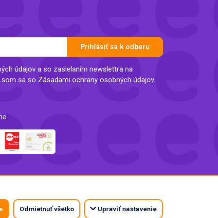
Prihlásiť sa k odberu
ch údajov a so zasielaním newslettra na
l som sa so Zásadami ochrany osobných údajov.
ne.
s
Odmietnuť všetko
Upraviť nastavenie