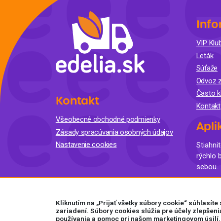
Info
VIP Klub
Leták
Súťaže
Odvoz z
Často k
Kontakt
Kontakt
Všeobecné obchodné podmienky
Apli
Zásady spracúvania osobných údajov
Nastavenie cookies
Stiahnit
rýchlo 
sebou.
Kliknutím na „Prijať všetky súbory cookie“ súhlasít
zariadení. Súbory cookies slúžia pre účely zlepšeni
používania a pomoc pri našom marketingovom úsilí