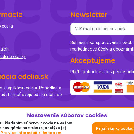
rmácie
Newsletter
 edelia
Súhlasím so spracovaním osobný
áloh
marketingové účely a oboznámi
ladené otázky
Akceptujeme
Plaťte pohodlne a bezpečne onli
kácia edelia.sk
e si aplikáciu edelia. Pohodlne a
budete mať svoju edeliu stále so
Nastavenie súborov cookies
e s ukladaním súborov cookie na vašom
a navigácie na stránke, analýzu jej
Prijať všetky cookie
.
Pre viac informácií kliknite sem.