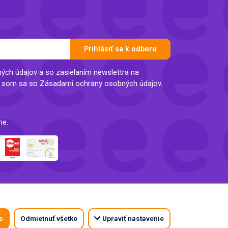
Prihlásiť sa k odberu
ch údajov a so zasielaním newslettra na
l som sa so Zásadami ochrany osobných údajov.
ne.
s
Odmietnuť všetko
Upraviť nastavenie