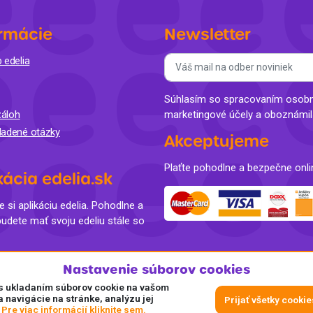
rmácie
Newsletter
 edelia
Súhlasím so spracovaním osobný
áloh
marketingové účely a oboznámi
ladené otázky
Akceptujeme
Plaťte pohodlne a bezpečne onli
kácia edelia.sk
e si aplikáciu edelia. Pohodlne a
budete mať svoju edeliu stále so
Nastavenie súborov cookies
e s ukladaním súborov cookie na vašom
a navigácie na stránke, analýzu jej
Prijať všetky cookie
.
Pre viac informácií kliknite sem.