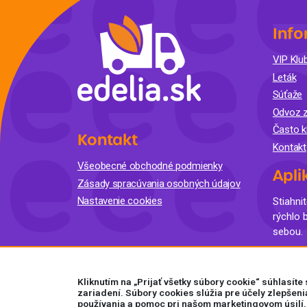
Info
VIP Klub
Leták
Súťaže
Odvoz z
Často k
Kontakt
Kontakt
Všeobecné obchodné podmienky
Apli
Zásady spracúvania osobných údajov
Nastavenie cookies
Stiahnit
rýchlo 
sebou.
Kliknutím na „Prijať všetky súbory cookie“ súhlasít
zariadení. Súbory cookies slúžia pre účely zlepšeni
používania a pomoc pri našom marketingovom úsilí