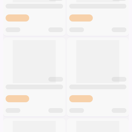
Špeciálna výživa a
biopotraviny
Darčekové
Recepty
Špeciálna
poukazy
výživa
Dieťa
Drogéria a kozmetika
Domácnosť a kancelária
Domáci miláčikovia
Lekáreň