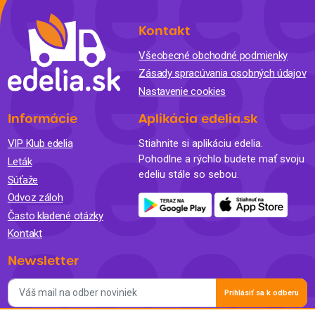
Kontakt
Všeobecné obchodné podmienky
Zásady spracúvania osobných údajov
Nastavenie cookies
Informácie
Aplikácia edelia.sk
VIP Klub edelia
Stiahnite si aplikáciu edelia.
Pohodlne a rýchlo budete mať svoju
Leták
edeliu stále so sebou.
Súťaže
Odvoz záloh
Často kladené otázky
Kontakt
Newsletter
Prihlásiť sa k odberu