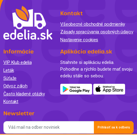
Kontakt
Všeobecné obchodné podmienky
Zásady spracúvania osobných údajov
Nastavenie cookies
Informácie
Aplikácia edelia.sk
VIP Klub edelia
Stiahnite si aplikáciu edelia.
Pohodlne a rýchlo budete mať svoju
Leták
edeliu stále so sebou.
Súťaže
Odvoz záloh
Často kladené otázky
Kontakt
Newsletter
Prihlásiť sa k odberu