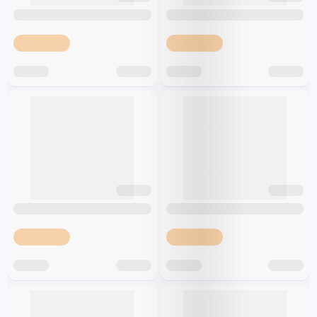
Špeciálna výživa a
biopotraviny
Darčekové
Recepty
Špeciálna
poukazy
výživa
Dieťa
Drogéria a kozmetika
Domácnosť a kancelária
Domáci miláčikovia
Lekáreň