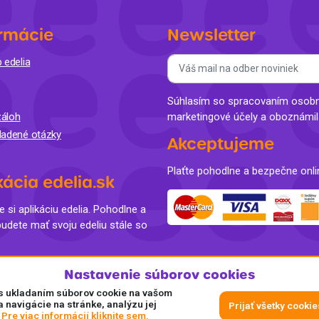
rmácie
Newsletter
 edelia
Súhlasím so spracovaním osobný
áloh
marketingové účely a oboznámi
ladené otázky
Akceptujeme
Plaťte pohodlne a bezpečne onli
kácia edelia.sk
e si aplikáciu edelia. Pohodlne a
budete mať svoju edeliu stále so
Nastavenie súborov cookies
e s ukladaním súborov cookie na vašom
a navigácie na stránke, analýzu jej
Prijať všetky cookie
.
Pre viac informácií kliknite sem.