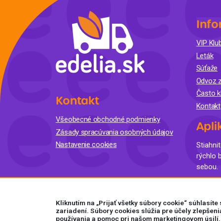
Info
VIP Klub
Leták
Súťaže
Odvoz z
Často k
Kontakt
Kontakt
Všeobecné obchodné podmienky
Apli
Zásady spracúvania osobných údajov
Nastavenie cookies
Stiahnit
rýchlo 
sebou.
Kliknutím na „Prijať všetky súbory cookie“ súhlasít
zariadení. Súbory cookies slúžia pre účely zlepšeni
používania a pomoc pri našom marketingovom úsilí