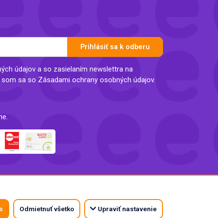
Prihlásiť sa k odberu
ch údajov a so zasielaním newslettra na
l som sa so Zásadami ochrany osobných údajov.
ne.
s
Odmietnuť všetko
Upraviť nastavenie