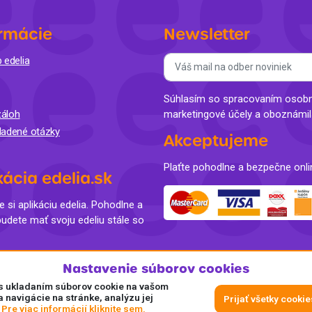
rmácie
Newsletter
 edelia
Súhlasím so spracovaním osobný
áloh
marketingové účely a oboznámi
ladené otázky
Akceptujeme
Plaťte pohodlne a bezpečne onli
kácia edelia.sk
e si aplikáciu edelia. Pohodlne a
budete mať svoju edeliu stále so
Nastavenie súborov cookies
e s ukladaním súborov cookie na vašom
a navigácie na stránke, analýzu jej
Prijať všetky cookie
.
Pre viac informácií kliknite sem.