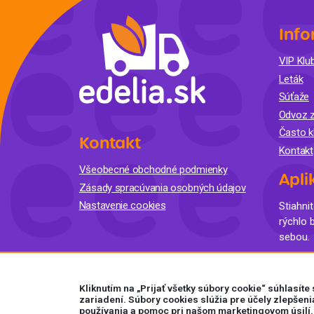
Info
VIP Klub
Leták
Súťaže
Odvoz z
Často k
Kontakt
Kontakt
Všeobecné obchodné podmienky
Apli
Zásady spracúvania osobných údajov
Nastavenie cookies
Stiahnit
rýchlo 
sebou.
Kliknutím na „Prijať všetky súbory cookie“ súhlasít
zariadení. Súbory cookies slúžia pre účely zlepšeni
používania a pomoc pri našom marketingovom úsilí