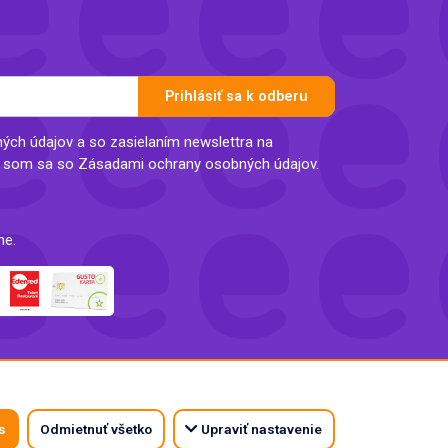
Prihlásiť sa k odberu
ch údajov a so zasielaním newslettra na
l som sa so Zásadami ochrany osobných údajov.
ne.
s
Odmietnuť všetko
Upraviť nastavenie