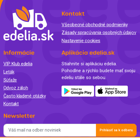
Kontakt
Všeobecné obchodné podmienky
Zásady spracúvania osobných údajov
Nastavenie cookies
Informácie
Aplikácia edelia.sk
VIP Klub edelia
Stiahnite si aplikáciu edelia.
Pohodlne a rýchlo budete mať svoju
Leták
edeliu stále so sebou.
Súťaže
Odvoz záloh
Často kladené otázky
Kontakt
Newsletter
Prihlásiť sa k odberu