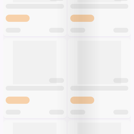
Špeciálna výživa a
biopotraviny
Darčekové
Recepty
Špeciálna
poukazy
výživa
Dieťa
Drogéria a kozmetika
Domácnosť a kancelária
Domáci miláčikovia
Lekáreň