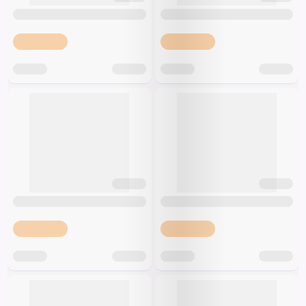
Špeciálna výživa a
biopotraviny
Darčekové
Recepty
Špeciálna
poukazy
výživa
Dieťa
Drogéria a kozmetika
Domácnosť a kancelária
Domáci miláčikovia
Lekáreň