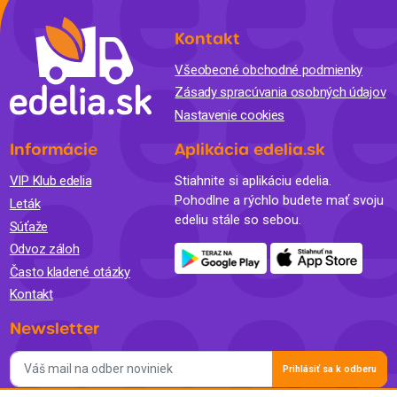
Kontakt
Všeobecné obchodné podmienky
Zásady spracúvania osobných údajov
Nastavenie cookies
Informácie
Aplikácia edelia.sk
VIP Klub edelia
Stiahnite si aplikáciu edelia.
Pohodlne a rýchlo budete mať svoju
Leták
edeliu stále so sebou.
Súťaže
Odvoz záloh
Často kladené otázky
Kontakt
Newsletter
Prihlásiť sa k odberu