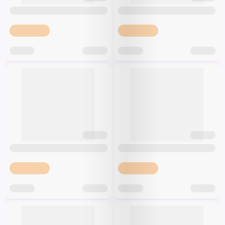
Špeciálna výživa a
biopotraviny
Darčekové
Recepty
Špeciálna
poukazy
výživa
Dieťa
Drogéria a kozmetika
Domácnosť a kancelária
Domáci miláčikovia
Lekáreň