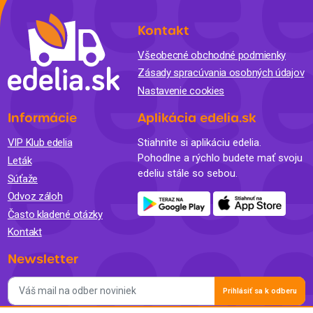
Kontakt
Všeobecné obchodné podmienky
Zásady spracúvania osobných údajov
Nastavenie cookies
Informácie
Aplikácia edelia.sk
VIP Klub edelia
Stiahnite si aplikáciu edelia.
Pohodlne a rýchlo budete mať svoju
Leták
edeliu stále so sebou.
Súťaže
Odvoz záloh
Často kladené otázky
Kontakt
Newsletter
Prihlásiť sa k odberu