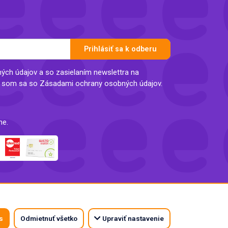
Prihlásiť sa k odberu
ch údajov a so zasielaním newslettra na
l som sa so Zásadami ochrany osobných údajov.
ne.
s
Odmietnuť všetko
Upraviť nastavenie