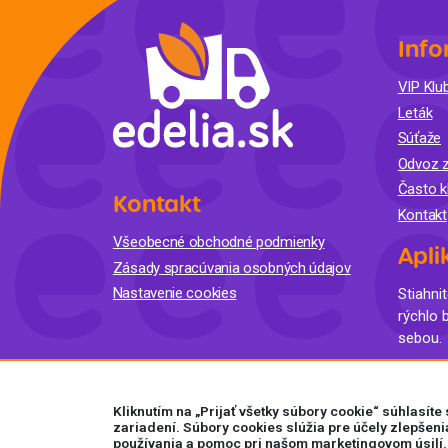
Info
VIP Klub
Leták
Súťaže
Odvoz z
Často k
Kontakt
Kontakt
Všeobecné obchodné podmienky
Apli
Zásady spracúvania osobných údajov
Nastavenie cookies
Stiahnit
rýchlo 
sebou.
Kliknutím na „Prijať všetky súbory cookie“ súhlasít
zariadení. Súbory cookies slúžia pre účely zlepšeni
používania a pomoc pri našom marketingovom úsilí