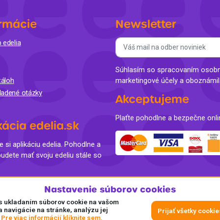
rmácie
Newsletter
 edelia
Súhlasím so spracovaním osobný
áloh
marketingové účely a oboznámi
ladené otázky
Akceptujeme
Plaťte pohodlne a bezpečne onli
kácia edelia.sk
e si aplikáciu edelia. Pohodlne a
budete mať svoju edeliu stále so
Nastavenie súborov cookies
e s ukladaním súborov cookie na vašom
a navigácie na stránke, analýzu jej
Prijať všetky cookie
.
Pre viac informácií kliknite sem.