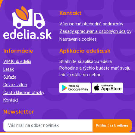
Kontakt
Všeobecné obchodné podmienky
Zásady spracúvania osobných údajov
Nastavenie cookies
Informácie
Aplikácia edelia.sk
VIP Klub edelia
Stiahnite si aplikáciu edelia.
Pohodlne a rýchlo budete mať svoju
Leták
edeliu stále so sebou.
Súťaže
Odvoz záloh
Často kladené otázky
Kontakt
Newsletter
Prihlásiť sa k odberu