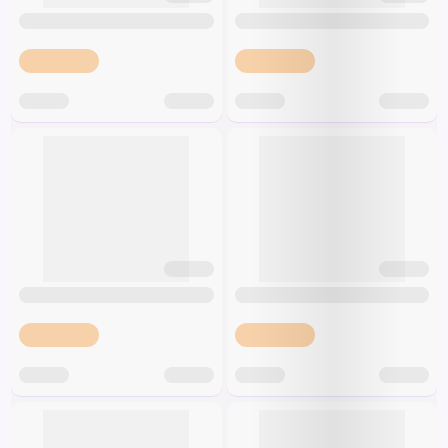
Špeciálna výživa a
biopotraviny
Darčekové
Recepty
Špeciálna
poukazy
výživa
Dieťa
Drogéria a kozmetika
Domácnosť a kancelária
Domáci miláčikovia
Lekáreň