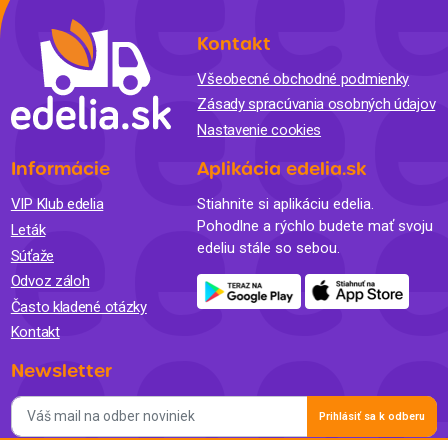
Kontakt
Všeobecné obchodné podmienky
Zásady spracúvania osobných údajov
Nastavenie cookies
Informácie
Aplikácia edelia.sk
VIP Klub edelia
Stiahnite si aplikáciu edelia.
Pohodlne a rýchlo budete mať svoju
Leták
edeliu stále so sebou.
Súťaže
Odvoz záloh
Často kladené otázky
Kontakt
Newsletter
Prihlásiť sa k odberu