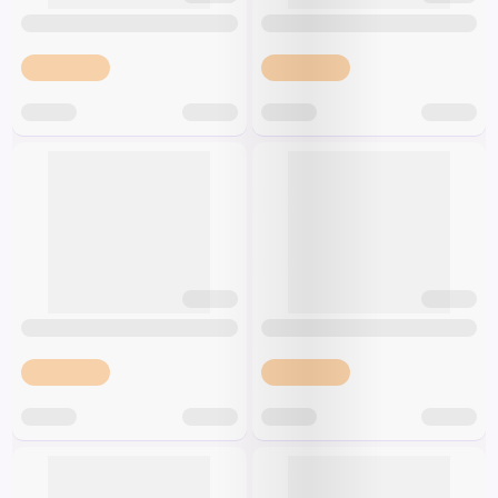
Špeciálna výživa a
biopotraviny
Darčekové
Recepty
Špeciálna
poukazy
výživa
Dieťa
Drogéria a kozmetika
Domácnosť a kancelária
Domáci miláčikovia
Lekáreň