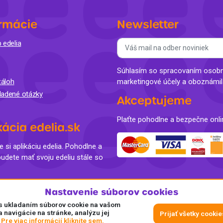
rmácie
Newsletter
 edelia
Súhlasím so spracovaním osobný
áloh
marketingové účely a oboznámi
ladené otázky
Akceptujeme
Plaťte pohodlne a bezpečne onli
kácia edelia.sk
e si aplikáciu edelia. Pohodlne a
budete mať svoju edeliu stále so
Nastavenie súborov cookies
e s ukladaním súborov cookie na vašom
a navigácie na stránke, analýzu jej
Prijať všetky cookie
.
Pre viac informácií kliknite sem.