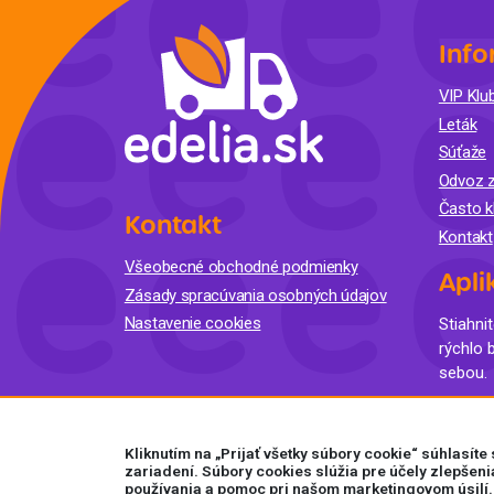
Info
VIP Klub
Leták
Súťaže
Odvoz z
Často k
Kontakt
Kontakt
Všeobecné obchodné podmienky
Apli
Zásady spracúvania osobných údajov
Nastavenie cookies
Stiahnit
rýchlo 
sebou.
Kliknutím na „Prijať všetky súbory cookie“ súhlasít
zariadení. Súbory cookies slúžia pre účely zlepšeni
používania a pomoc pri našom marketingovom úsilí