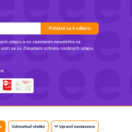
Prihlásiť sa k odberu
ch údajov a so zasielaním newslettra na
l som sa so Zásadami ochrany osobných údajov.
ne.
s
Odmietnuť všetko
Upraviť nastavenie