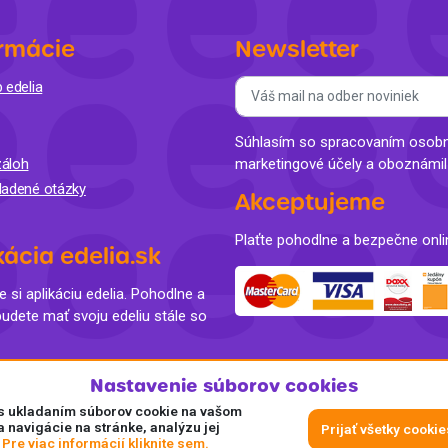
rmácie
Newsletter
 edelia
Súhlasím so spracovaním osobný
áloh
marketingové účely a oboznámi
ladené otázky
Akceptujeme
Plaťte pohodlne a bezpečne onli
kácia edelia.sk
e si aplikáciu edelia. Pohodlne a
budete mať svoju edeliu stále so
Nastavenie súborov cookies
e s ukladaním súborov cookie na vašom
a navigácie na stránke, analýzu jej
Prijať všetky cookie
.
Pre viac informácií kliknite sem.