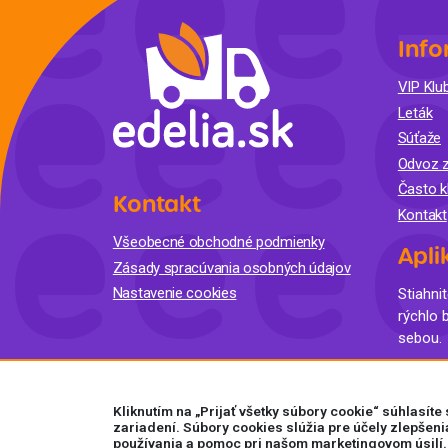
Info
VIP Klub
Leták
Súťaže
Odvoz z
Často k
Kontakt
Kontakt
Všeobecné obchodné podmienky
Apli
Zásady spracúvania osobných údajov
Nastavenie cookies
Stiahnit
rýchlo 
sebou.
Kliknutím na „Prijať všetky súbory cookie“ súhlasít
zariadení. Súbory cookies slúžia pre účely zlepšeni
používania a pomoc pri našom marketingovom úsilí