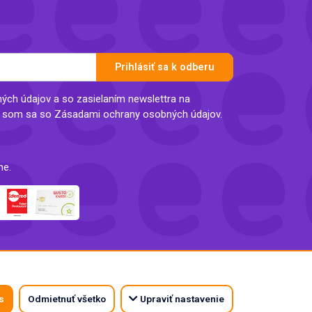
Prihlásiť sa k odberu
ch údajov a so zasielaním newslettra na
l som sa so Zásadami ochrany osobných údajov.
ne.
s
Odmietnuť všetko
Upraviť nastavenie