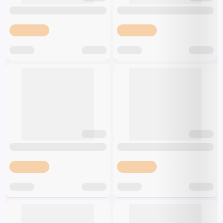
Špeciálna výživa a
biopotraviny
Darčekové
Recepty
Špeciálna
poukazy
výživa
Dieťa
Drogéria a kozmetika
Domácnosť a kancelária
Domáci miláčikovia
Lekáreň