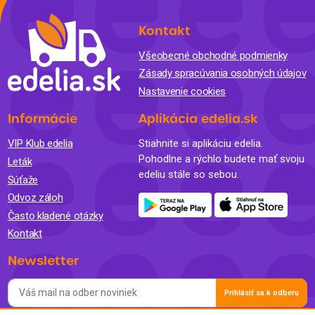
Kontakt
Všeobecné obchodné podmienky
Zásady spracúvania osobných údajov
Nastavenie cookies
Informácie
Aplikácia edelia.sk
VIP Klub edelia
Stiahnite si aplikáciu edelia.
Pohodlne a rýchlo budete mať svoju
Leták
edeliu stále so sebou.
Súťaže
Odvoz záloh
Často kladené otázky
Kontakt
Newsletter
Prihlásiť sa k odberu