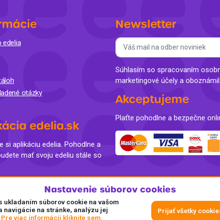
rmácie
Newsletter
 edelia
Súhlasím so spracovaním osobný
áloh
marketingové účely a oboznámi
ladené otázky
Akceptujeme
Plaťte pohodlne a bezpečne onli
kácia edelia.sk
e si aplikáciu edelia. Pohodlne a
budete mať svoju edeliu stále so
Nastavenie súborov cookies
e s ukladaním súborov cookie na vašom
a navigácie na stránke, analýzu jej
Prijať všetky cookie
.
Pre viac informácií kliknite sem.