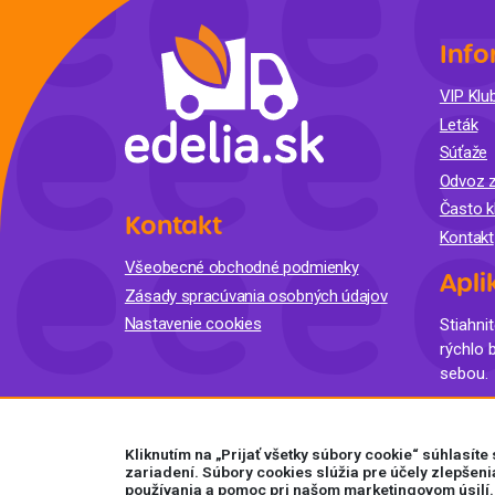
Info
VIP Klub
Leták
Súťaže
Odvoz z
Často k
Kontakt
Kontakt
Všeobecné obchodné podmienky
Apli
Zásady spracúvania osobných údajov
Nastavenie cookies
Stiahnit
rýchlo 
sebou.
Kliknutím na „Prijať všetky súbory cookie“ súhlasít
zariadení. Súbory cookies slúžia pre účely zlepšeni
používania a pomoc pri našom marketingovom úsilí