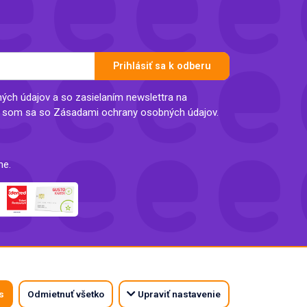
Prihlásiť sa k odberu
ch údajov a so zasielaním newslettra na
l som sa so Zásadami ochrany osobných údajov.
ne.
s
Odmietnuť všetko
Upraviť nastavenie