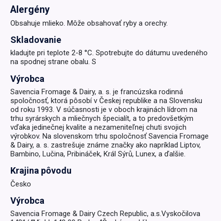
Alergény
Obsahuje mlieko. Môže obsahovať ryby a orechy.
Skladovanie
kladujte pri teplote 2-8 °C. Spotrebujte do dátumu uvedeného
na spodnej strane obalu. S
Výrobca
Savencia Fromage & Dairy, a. s. je francúzska rodinná
spoločnosť, ktorá pôsobí v Českej republike a na Slovensku
od roku 1993. V súčasnosti je v oboch krajinách lídrom na
trhu syrárskych a mliečnych špecialít, a to predovšetkým
vďaka jedinečnej kvalite a nezameniteľnej chuti svojich
výrobkov. Na slovenskom trhu spoločnosť Savencia Fromage
& Dairy, a. s. zastrešuje známe značky ako napríklad Liptov,
Bambino, Lučina, Pribináček, Král Sýrů, Lunex, a ďalšie.
Krajina pôvodu
Česko
Výrobca
Savencia Fromage & Dairy Czech Republic, a.s.Vyskočilova