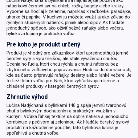
Lučina Nadýchaná s bylinkami sa najčastejšie používa ako
nátierkový čerstvý syr na chlieb, rožky, bagety alebo krekry.
Výborne sa hodí aj k zelenine, napríklad k reďkovke, paradajke,
uhorke či paprike. V kuchyni ju môžete využiť aj ako základ do
rýchlych studených nátierok, plniek alebo dipov. Ak hľadáte
jednoduchý spôsob, ako oživiť bežné raňajky alebo večeru,
bylinková lučina je praktická voľba.
Pre koho je produkt určený
Produkt je vhodný pre zákazníkov, ktorí uprednostňujú jemné
čerstvé syry s výraznejšou, ale stále vyváženou chuťou.
Ocenia ho ľudia, ktorí chcú rýchlu a chutnú nátierku bez
zbytočného zdĺhavého pripravovania. Hodí sa do domácností,
kde sa často pripravujú raňajky, desiaty alebo ľahké večere. Je
to tiež dobrá voľba pre tých, ktorí vyhľadávajú mliečne a
chladené produkty v kategórii čerstvých syrov.
Zhrnutie výhod
Lučina Nadýchaná s bylinkami 140 g spája jemnú tvarohovú
chuť s bylinkovým dochutením a praktickým využitím v
kuchyni. Vďaka ľahkej textúre sa dobre natiera a jednoducho
kombinuje s pečivom aj zeleninou. Ak hľadáte čerstvý syrový
produkt na každodenné použitie, táto bylinková lučina je
spoľahlivá a chutná voľba.