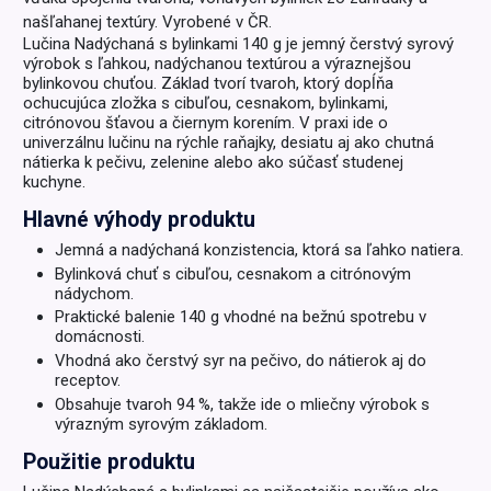
našľahanej textúry. Vyrobené v ČR.
Lučina Nadýchaná s bylinkami 140 g je jemný čerstvý syrový
výrobok s ľahkou, nadýchanou textúrou a výraznejšou
bylinkovou chuťou. Základ tvorí tvaroh, ktorý dopĺňa
ochucujúca zložka s cibuľou, cesnakom, bylinkami,
citrónovou šťavou a čiernym korením. V praxi ide o
univerzálnu lučinu na rýchle raňajky, desiatu aj ako chutná
nátierka k pečivu, zelenine alebo ako súčasť studenej
kuchyne.
Hlavné výhody produktu
Jemná a nadýchaná konzistencia, ktorá sa ľahko natiera.
Bylinková chuť s cibuľou, cesnakom a citrónovým
nádychom.
Praktické balenie 140 g vhodné na bežnú spotrebu v
domácnosti.
Vhodná ako čerstvý syr na pečivo, do nátierok aj do
receptov.
Obsahuje tvaroh 94 %, takže ide o mliečny výrobok s
výrazným syrovým základom.
Použitie produktu