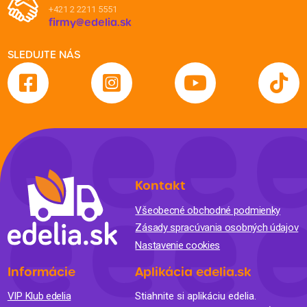
+421 2 2211 5551
firmy@edelia.sk
SLEDUJTE NÁS
Kontakt
Všeobecné obchodné podmienky
Zásady spracúvania osobných údajov
Nastavenie cookies
Informácie
Aplikácia edelia.sk
VIP Klub edelia
Stiahnite si aplikáciu edelia.