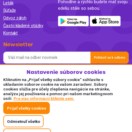
Pohodlne a rýchlo budete mať svoju
Leták
edeliu stále so sebou.
Súťaže
Odvoz záloh
Často kladené otázky
Kontakt
Newsletter
Prihlásiť sa k odberu
Nastavenie súborov cookies
Súhlasím so spracovaním osobných údajov a so zasielaním
newslettra na marketingové účely a oboznámil som sa so
Kliknutím na „Prijať všetky súbory cookie“ súhlasíte s
Zásadami ochrany osobných údajov.
ukladaním súborov cookie na vašom zariadení. Súbory
cookies slúžia pre účely zlepšenia navigácie na stránke,
Akceptujeme
analýzu jej používania a pomoc pri našom marketingovom
úsilí.
Pre viac informácií kliknite sem.
Plaťte pohodlne a bezpečne online.
Prijať všetky cookies
Odmietnuť všetko