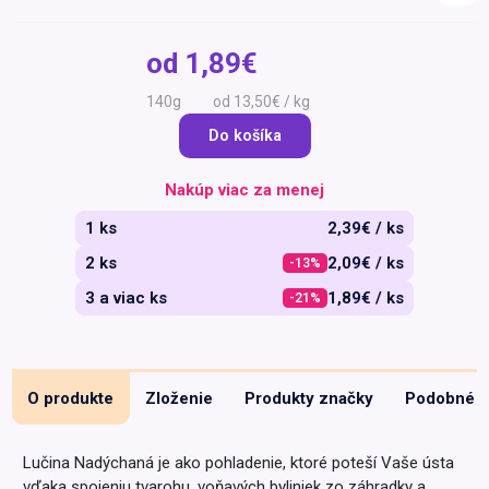
Špeciálna výživa a
biopotraviny
Darčekové
Recepty
Špeciálna
od
1,89€
poukazy
výživa
Dieťa
140g
od 13,50€ / kg
Drogéria a kozmetika
Do košíka
Domácnosť a kancelária
Nakúp viac za menej
Domáci miláčikovia
1 ks
2,39€ / ks
Lekáreň
2 ks
2,09€ / ks
-13%
3 a viac ks
1,89€ / ks
-21%
O produkte
Zloženie
Produkty značky
Podobné
Lučina Nadýchaná je ako pohladenie, ktoré poteší Vaše ústa
vďaka spojeniu tvarohu, voňavých byliniek zo záhradky a