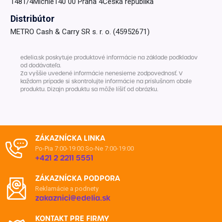
1481/4Michle140 00 Praha 4Česká republika
Distribútor
METRO Cash & Carry SR s. r. o. (45952671)
edelia.sk poskytuje produktové informácie na základe podkladov
od dodávateľa.
Za vyššie uvedené informácie nenesieme zodpovednosť. V
každom prípade si skontrolujte informácie na príslušnom obale
produktu. Dizajn produktu sa môže líšiť od obrázku.
ZÁKAZNÍCKA LINKA
Po-Pia 7:00-19:00
So-Ne 7:00-19:00
+421 2 2211 5551
ZÁKAZNÍCKA PODPORA
Reklamácie a podnety
zakaznici@edelia.sk
KONTAKT PRE FIRMY