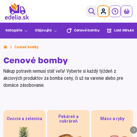
0,00€
Kategórie
Objavujte
Cenové bomby
Last Minute
Ovocie a zelenina
Pekáreň a cukráreň
Cenové bomby
Mäso a ryby
Cenové
Last Minute
Lekáreň
Sezónne
Cenové bomby
Košík je prázdny
bomby
BENU
Údeniny a lahôdky
Nákup potravín nemusí stáť veľa! Vyberte si každý týždeň z
Mliečne a chladené
XXL
akciových produktov za bomba ceny, či už na varenie alebo pre
domáce zásobovanie.
Mrazené
Balenia
Novinky
Multinákup
Edelia klub
Viac za menej
Trvanlivé
Môžete objednať!
Nápoje
Pekáreň a
Ovocie a zelenina
Mäso a ryby
Slovenská
Zvoz
VIP Ceny
Slovenské
cukráreň
Alkohol
Prejsť do pokladne
farma
potraviny
Športová výživa